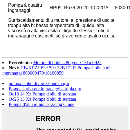
Pompa à quattru
HP051B678-20-20-10-02GA
80300
ingranaggi
Surriscaldamentu di u mutore: a: pressione di uscita
troppu alta b: bassa temperatura di liquidu, alta
viscosità o alta viscosità di liquidu stessu c: oliu di
ingranaggi è cuscinetti sò gravemente usati o uccisi.
Precedente:
Motore di bobina 80type x131m0022
Next:
CB-KPZH63 / 50 / 32B1F1J1 Pompa à oliu à trè
ingranaggi 803000470/10100859
pompa d'oliu di direzzione di gru
Pompa à oliu per ingranaggi a tripla gru
Qc18 14 Xz Pompa d'oliu di sterzata
Qc25 13 Xz Pompa d'oliu di sterzata
Pompa d'oliu idraulica Xcmg Crane