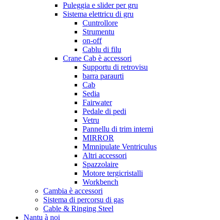
Puleggia e slider per gru
Sistema elettricu di gru
Cuntrollore
Strumentu
on-off
Cablu di filu
Crane Cab è accessori
Supportu di retrovisu
barra paraurti
Cab
Sedia
Fairwater
Pedale di pedi
Vetru
Pannellu di trim interni
MIRROR
Mmnipulate Ventriculus
Altri accessori
Spazzolaire
Motore tergicristalli
Workbench
Cambia è accessori
Sistema di percorsu di gas
Cable & Ringing Steel
Nantu à noi