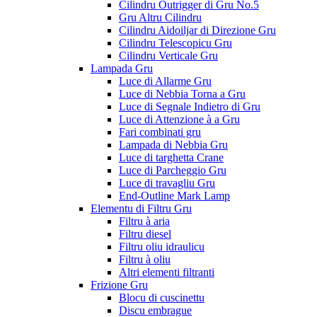
Cilindru Outrigger di Gru No.5
Gru Altru Cilindru
Cilindru Aidoiljar di Direzione Gru
Cilindru Telescopicu Gru
Cilindru Verticale Gru
Lampada Gru
Luce di Allarme Gru
Luce di Nebbia Torna a Gru
Luce di Segnale Indietro di Gru
Luce di Attenzione à a Gru
Fari combinati gru
Lampada di Nebbia Gru
Luce di targhetta Crane
Luce di Parcheggio Gru
Luce di travagliu Gru
End-Outline Mark Lamp
Elementu di Filtru Gru
Filtru à aria
Filtru diesel
Filtru oliu idraulicu
Filtru à oliu
Altri elementi filtranti
Frizione Gru
Blocu di cuscinettu
Discu embrague