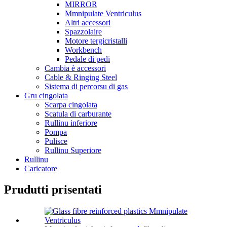
MIRROR
Mmnipulate Ventriculus
Altri accessori
Spazzolaire
Motore tergicristalli
Workbench
Pedale di pedi
Cambia è accessori
Cable & Ringing Steel
Sistema di percorsu di gas
Gru cingolata
Scarpa cingolata
Scatula di carburante
Rullinu inferiore
Pompa
Pulisce
Rullinu Superiore
Rullinu
Caricatore
Prudutti prisentati