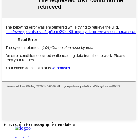
Scrivi quì u to missaghju è mandatelu