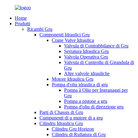
Home
Prudutti
Ricambi Gru
Componenti Idraulici Gru
Crane Valve Idraulica
Valvula di Contrabbilance di Gru
Serratura Idraulica Gru
Valvola Operativa Gru
Valvula di Cuntrollu di Girandula di
Gru
Altre valvole idrauliche
Motore Idraulicu Gru
Pompa d'oliu idraulica di gru
Pompa à Oliu per Ingranaggi per
Gru
Pompa a pistone a gru
Pompa d'oliu di direzzione gru
Parti di Chassis di Gru
Cumpunenti di u mutore di a gru
Cilindru Idraulicu Gru
Cilindru Gru Horizon
Cilindru di Rullatura di Gru