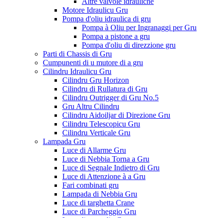
Altre valvole idrauliche
Motore Idraulicu Gru
Pompa d'oliu idraulica di gru
Pompa à Oliu per Ingranaggi per Gru
Pompa a pistone a gru
Pompa d'oliu di direzzione gru
Parti di Chassis di Gru
Cumpunenti di u mutore di a gru
Cilindru Idraulicu Gru
Cilindru Gru Horizon
Cilindru di Rullatura di Gru
Cilindru Outrigger di Gru No.5
Gru Altru Cilindru
Cilindru Aidoiljar di Direzione Gru
Cilindru Telescopicu Gru
Cilindru Verticale Gru
Lampada Gru
Luce di Allarme Gru
Luce di Nebbia Torna a Gru
Luce di Segnale Indietro di Gru
Luce di Attenzione à a Gru
Fari combinati gru
Lampada di Nebbia Gru
Luce di targhetta Crane
Luce di Parcheggio Gru