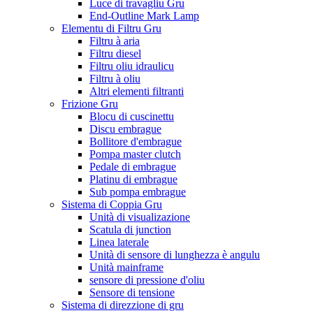
Luce di travagliu Gru
End-Outline Mark Lamp
Elementu di Filtru Gru
Filtru à aria
Filtru diesel
Filtru oliu idraulicu
Filtru à oliu
Altri elementi filtranti
Frizione Gru
Blocu di cuscinettu
Discu embrague
Bollitore d'embrague
Pompa master clutch
Pedale di embrague
Platinu di embrague
Sub pompa embrague
Sistema di Coppia Gru
Unità di visualizazione
Scatula di junction
Linea laterale
Unità di sensore di lunghezza è angulu
Unità mainframe
sensore di pressione d'oliu
Sensore di tensione
Sistema di direzzione di gru