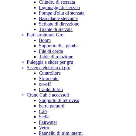
Cilindru di sterzata
Ingranaggi di sterzata
Pompa d'oliu di sterzata
Basculante sterzante
Serbatu di direzzione
Tirante di sterzata
Parti strutturali Gru
Boom
Supportu di a gamba
File di corda
Table di rotazione
Puleggia e slider per gru
Sistema elettricu di gru
Cuntrollore
Strumentu
on-off
Cablu di filu
Crane Cab è accessori
Supportu di retrovisu
barra paraurti
Cab
Sedia
Fairwater
Vetru
Pannellu di trim interni