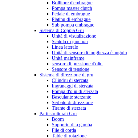
Bollitore d'embrague
Pompa master clutch
Pedale di embrague
Platinu di embrague
Sub pompa embrague
Sistema di Coppia Gru
Unità di visualizazione
Scatula di junction
Linea laterale
Unità di sensore di lunghezza è angulu
Unità mainframe
sensore di pressione d'oliu
Sensore di tensione
Sistema di direzzione di gru
Cilindru di sterzata
Ingranaggi di sterzata
Pompa d'oliu di sterzata
Basculante sterzante
Serbatu di direzzione
Tirante di sterzata
Parti strutturali Gru
Boom
Supportu di a gamba
File di corda
Table di rotazione