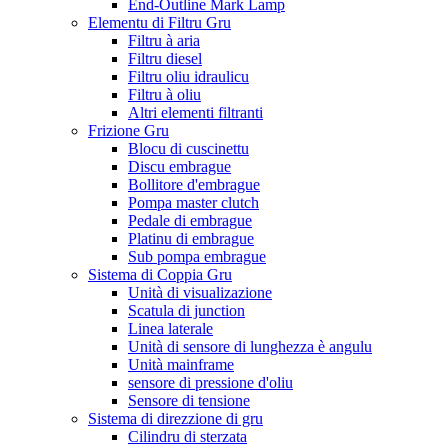
End-Outline Mark Lamp
Elementu di Filtru Gru
Filtru à aria
Filtru diesel
Filtru oliu idraulicu
Filtru à oliu
Altri elementi filtranti
Frizione Gru
Blocu di cuscinettu
Discu embrague
Bollitore d'embrague
Pompa master clutch
Pedale di embrague
Platinu di embrague
Sub pompa embrague
Sistema di Coppia Gru
Unità di visualizazione
Scatula di junction
Linea laterale
Unità di sensore di lunghezza è angulu
Unità mainframe
sensore di pressione d'oliu
Sensore di tensione
Sistema di direzzione di gru
Cilindru di sterzata