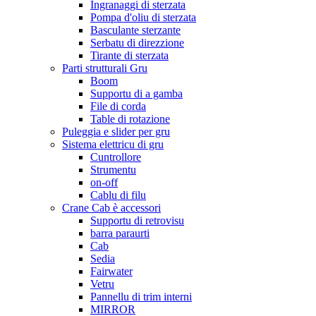
Ingranaggi di sterzata
Pompa d'oliu di sterzata
Basculante sterzante
Serbatu di direzzione
Tirante di sterzata
Parti strutturali Gru
Boom
Supportu di a gamba
File di corda
Table di rotazione
Puleggia e slider per gru
Sistema elettricu di gru
Cuntrollore
Strumentu
on-off
Cablu di filu
Crane Cab è accessori
Supportu di retrovisu
barra paraurti
Cab
Sedia
Fairwater
Vetru
Pannellu di trim interni
MIRROR