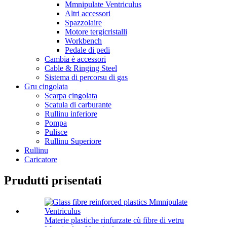
Mmnipulate Ventriculus
Altri accessori
Spazzolaire
Motore tergicristalli
Workbench
Pedale di pedi
Cambia è accessori
Cable & Ringing Steel
Sistema di percorsu di gas
Gru cingolata
Scarpa cingolata
Scatula di carburante
Rullinu inferiore
Pompa
Pulisce
Rullinu Superiore
Rullinu
Caricatore
Prudutti prisentati
Materie plastiche rinfurzate cù fibre di vetru