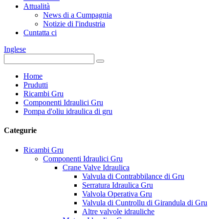
Attualità
News di a Cumpagnia
Notizie di l'industria
Cuntatta ci
Inglese
Home
Prudutti
Ricambi Gru
Componenti Idraulici Gru
Pompa d'oliu idraulica di gru
Categurie
Ricambi Gru
Componenti Idraulici Gru
Crane Valve Idraulica
Valvula di Contrabbilance di Gru
Serratura Idraulica Gru
Valvola Operativa Gru
Valvula di Cuntrollu di Girandula di Gru
Altre valvole idrauliche