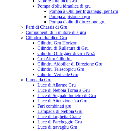
Motore Idraulicu Gru
Pompa d'oliu idraulica di gru
Pompa à Oliu per Ingranaggi per Gru
Pompa a pistone a gru
Pompa d'oliu di direzzione gru
Parti di Chassis di Gru
Cumpunenti di u mutore di a gru
Cilindru Idraulicu Gru
Cilindru Gru Horizon
Cilindru di Rullatura di Gru
Cilindru Outrigger di Gru No.5
Gru Altru Cilindru
Cilindru Aidoiljar di Direzione Gru
Cilindru Telescopicu Gru
Cilindru Verticale Gru
Lampada Gru
Luce di Allarme Gru
Luce di Nebbia Torna a Gru
Luce di Segnale Indietro di Gru
Luce di Attenzione à a Gru
Fari combinati gru
Lampada di Nebbia Gru
Luce di targhetta Crane
Luce di Parcheggio Gru
Luce di travagliu Gru