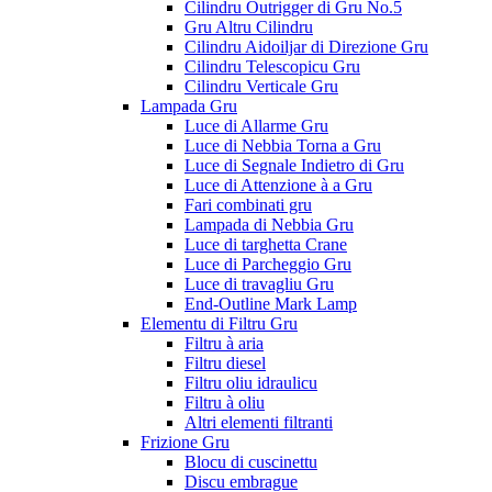
Cilindru Outrigger di Gru No.5
Gru Altru Cilindru
Cilindru Aidoiljar di Direzione Gru
Cilindru Telescopicu Gru
Cilindru Verticale Gru
Lampada Gru
Luce di Allarme Gru
Luce di Nebbia Torna a Gru
Luce di Segnale Indietro di Gru
Luce di Attenzione à a Gru
Fari combinati gru
Lampada di Nebbia Gru
Luce di targhetta Crane
Luce di Parcheggio Gru
Luce di travagliu Gru
End-Outline Mark Lamp
Elementu di Filtru Gru
Filtru à aria
Filtru diesel
Filtru oliu idraulicu
Filtru à oliu
Altri elementi filtranti
Frizione Gru
Blocu di cuscinettu
Discu embrague