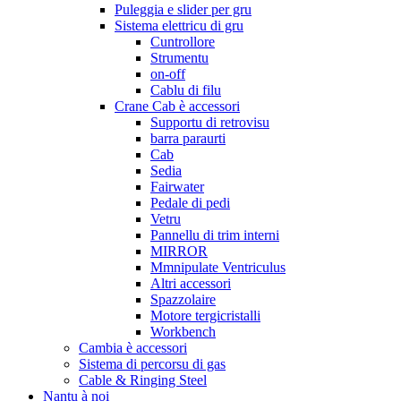
Puleggia e slider per gru
Sistema elettricu di gru
Cuntrollore
Strumentu
on-off
Cablu di filu
Crane Cab è accessori
Supportu di retrovisu
barra paraurti
Cab
Sedia
Fairwater
Pedale di pedi
Vetru
Pannellu di trim interni
MIRROR
Mmnipulate Ventriculus
Altri accessori
Spazzolaire
Motore tergicristalli
Workbench
Cambia è accessori
Sistema di percorsu di gas
Cable & Ringing Steel
Nantu à noi