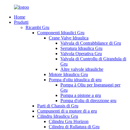
Home
Prudutti
Ricambi Gru
Componenti Idraulici Gru
Crane Valve Idraulica
Valvula di Contrabbilance di Gru
Serratura Idraulica Gru
Valvola Operativa Gru
Valvula di Cuntrollu di Girandula di
Gru
Altre valvole idrauliche
Motore Idraulicu Gru
Pompa d'oliu idraulica di gru
Pompa à Oliu per Ingranaggi per
Gru
Pompa a pistone a gru
Pompa d'oliu di direzzione gru
Parti di Chassis di Gru
Cumpunenti di u mutore di a gru
Cilindru Idraulicu Gru
Cilindru Gru Horizon
Cilindru di Rullatura di Gru