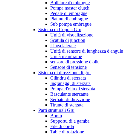
Bollitore d'embrague
Pompa master clutch
Pedale di embrague
Platinu di embrague
Sub pompa embrague
Sistema di Coppia Gru
Unità di visualizazione
Scatula di junction
Linea laterale
Unità di sensore di lunghezza è angulu
Unità mainframe
sensore di pressione d'oliu
Sensore di tensione
Sistema di direzzione di gru
Cilindru di sterzata
Ingranaggi di sterzata
Pompa d'oliu di sterzata
Basculante sterzante
Serbatu di direzzione
Tirante di sterzata
Parti strutturali Gru
Boom
Supportu di a gamba
File di corda
Table di rotazione