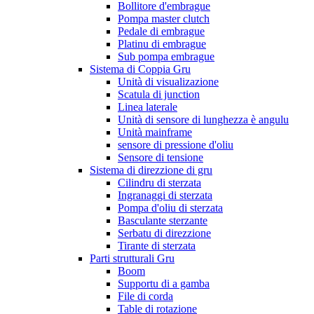
Bollitore d'embrague
Pompa master clutch
Pedale di embrague
Platinu di embrague
Sub pompa embrague
Sistema di Coppia Gru
Unità di visualizazione
Scatula di junction
Linea laterale
Unità di sensore di lunghezza è angulu
Unità mainframe
sensore di pressione d'oliu
Sensore di tensione
Sistema di direzzione di gru
Cilindru di sterzata
Ingranaggi di sterzata
Pompa d'oliu di sterzata
Basculante sterzante
Serbatu di direzzione
Tirante di sterzata
Parti strutturali Gru
Boom
Supportu di a gamba
File di corda
Table di rotazione