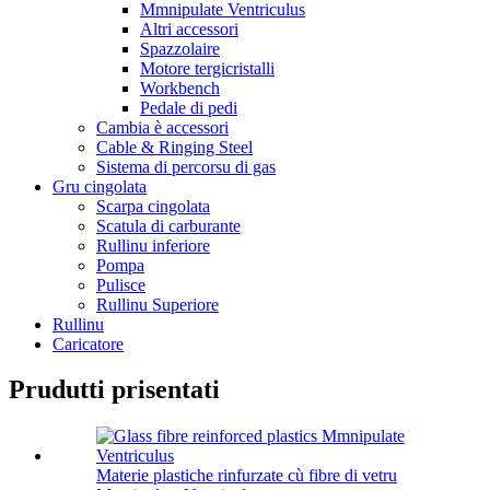
Mmnipulate Ventriculus
Altri accessori
Spazzolaire
Motore tergicristalli
Workbench
Pedale di pedi
Cambia è accessori
Cable & Ringing Steel
Sistema di percorsu di gas
Gru cingolata
Scarpa cingolata
Scatula di carburante
Rullinu inferiore
Pompa
Pulisce
Rullinu Superiore
Rullinu
Caricatore
Prudutti prisentati
Materie plastiche rinfurzate cù fibre di vetru