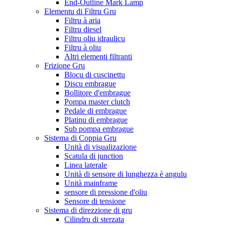
End-Outline Mark Lamp
Elementu di Filtru Gru
Filtru à aria
Filtru diesel
Filtru oliu idraulicu
Filtru à oliu
Altri elementi filtranti
Frizione Gru
Blocu di cuscinettu
Discu embrague
Bollitore d'embrague
Pompa master clutch
Pedale di embrague
Platinu di embrague
Sub pompa embrague
Sistema di Coppia Gru
Unità di visualizazione
Scatula di junction
Linea laterale
Unità di sensore di lunghezza è angulu
Unità mainframe
sensore di pressione d'oliu
Sensore di tensione
Sistema di direzzione di gru
Cilindru di sterzata