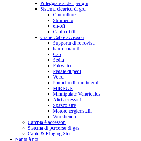
Puleggia e slider per gru
Sistema elettricu di gru
Cuntrollore
Strumentu
on-off
Cablu di filu
Crane Cab è accessori
Supportu di retrovisu
barra paraurti
Cab
Sedia
Fairwater
Pedale di pedi
Vetru
Pannellu di trim interni
MIRROR
Mmnipulate Ventriculus
Altri accessori
Spazzolaire
Motore tergicristalli
Workbench
Cambia è accessori
Sistema di percorsu di gas
Cable & Ringing Steel
Nantu à noi