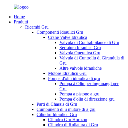
Home
Prudutti
Ricambi Gru
Componenti Idraulici Gru
Crane Valve Idraulica
Valvula di Contrabbilance di Gru
Serratura Idraulica Gru
Valvola Operativa Gru
Valvula di Cuntrollu di Girandula di
Gru
Altre valvole idrauliche
Motore Idraulicu Gru
Pompa d'oliu idraulica di gru
Pompa à Oliu per Ingranaggi per
Gru
Pompa a pistone a gru
Pompa d'oliu di direzzione gru
Parti di Chassis di Gru
Cumpunenti di u mutore di a gru
Cilindru Idraulicu Gru
Cilindru Gru Horizon
Cilindru di Rullatura di Gru