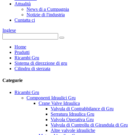
Attualità
News di a Cumpagnia
Notizie di l'industria
Cuntatta ci
Inglese
Home
Prudutti
Ricambi Gru
Sistema di direzzione di gru
Cilindru di sterzata
Categurie
Ricambi Gru
Componenti Idraulici Gru
Crane Valve Idraulica
Valvula di Contrabbilance di Gru
Serratura Idraulica Gru
Valvola Operativa Gru
Valvula di Cuntrollu di Girandula di Gru
Altre valvole idrauliche