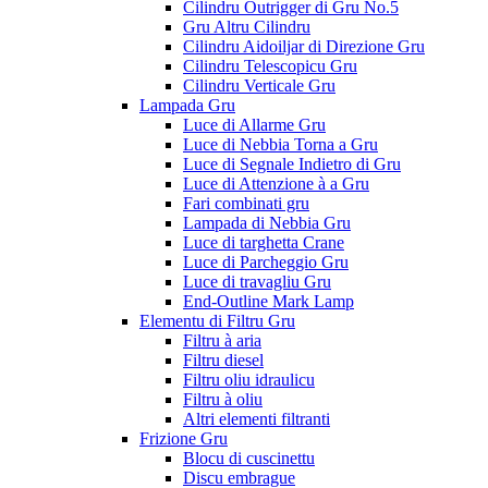
Cilindru Outrigger di Gru No.5
Gru Altru Cilindru
Cilindru Aidoiljar di Direzione Gru
Cilindru Telescopicu Gru
Cilindru Verticale Gru
Lampada Gru
Luce di Allarme Gru
Luce di Nebbia Torna a Gru
Luce di Segnale Indietro di Gru
Luce di Attenzione à a Gru
Fari combinati gru
Lampada di Nebbia Gru
Luce di targhetta Crane
Luce di Parcheggio Gru
Luce di travagliu Gru
End-Outline Mark Lamp
Elementu di Filtru Gru
Filtru à aria
Filtru diesel
Filtru oliu idraulicu
Filtru à oliu
Altri elementi filtranti
Frizione Gru
Blocu di cuscinettu
Discu embrague