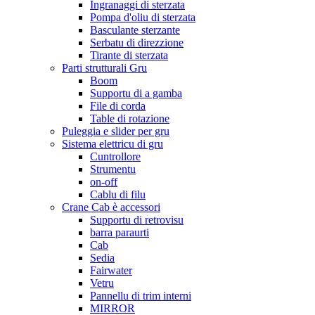
Ingranaggi di sterzata
Pompa d'oliu di sterzata
Basculante sterzante
Serbatu di direzzione
Tirante di sterzata
Parti strutturali Gru
Boom
Supportu di a gamba
File di corda
Table di rotazione
Puleggia e slider per gru
Sistema elettricu di gru
Cuntrollore
Strumentu
on-off
Cablu di filu
Crane Cab è accessori
Supportu di retrovisu
barra paraurti
Cab
Sedia
Fairwater
Vetru
Pannellu di trim interni
MIRROR