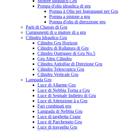
Motore Idraulicu Gru
Pompa d'oliu idraulica di gru
Pompa à Oliu per Ingranaggi per Gru
Pompa a pistone a gru
Pompa d'oliu di direzzione gru
Parti di Chassis di Gru
Cumpunenti di u mutore di a gru
Cilindru Idraulicu Gru
Cilindru Gru Horizon
Cilindru di Rullatura di Gru
Cilindru Outrigger di Gru No.5
Gru Altru Cilindru
Cilindru Aidoiljar di Direzione Gru
Cilindru Telescopicu Gru
Cilindru Verticale Gru
Lampada Gru
Luce di Allarme Gru
Luce di Nebbia Torna a Gru
Luce di Segnale Indietro di Gru
Luce di Attenzione à a Gru
Fari combinati gru
Lampada di Nebbia Gru
Luce di targhetta Crane
Luce di Parcheggio Gru
Luce di travagliu Gru