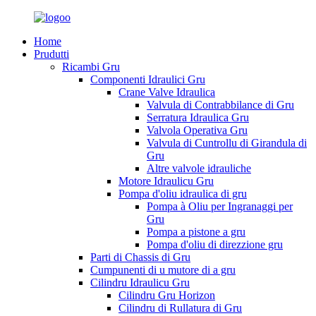
Home
Prudutti
Ricambi Gru
Componenti Idraulici Gru
Crane Valve Idraulica
Valvula di Contrabbilance di Gru
Serratura Idraulica Gru
Valvola Operativa Gru
Valvula di Cuntrollu di Girandula di
Gru
Altre valvole idrauliche
Motore Idraulicu Gru
Pompa d'oliu idraulica di gru
Pompa à Oliu per Ingranaggi per
Gru
Pompa a pistone a gru
Pompa d'oliu di direzzione gru
Parti di Chassis di Gru
Cumpunenti di u mutore di a gru
Cilindru Idraulicu Gru
Cilindru Gru Horizon
Cilindru di Rullatura di Gru