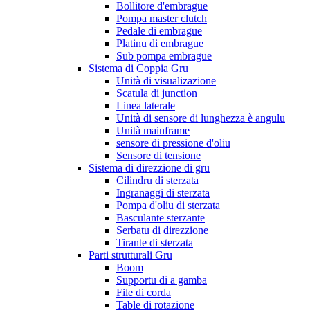
Bollitore d'embrague
Pompa master clutch
Pedale di embrague
Platinu di embrague
Sub pompa embrague
Sistema di Coppia Gru
Unità di visualizazione
Scatula di junction
Linea laterale
Unità di sensore di lunghezza è angulu
Unità mainframe
sensore di pressione d'oliu
Sensore di tensione
Sistema di direzzione di gru
Cilindru di sterzata
Ingranaggi di sterzata
Pompa d'oliu di sterzata
Basculante sterzante
Serbatu di direzzione
Tirante di sterzata
Parti strutturali Gru
Boom
Supportu di a gamba
File di corda
Table di rotazione