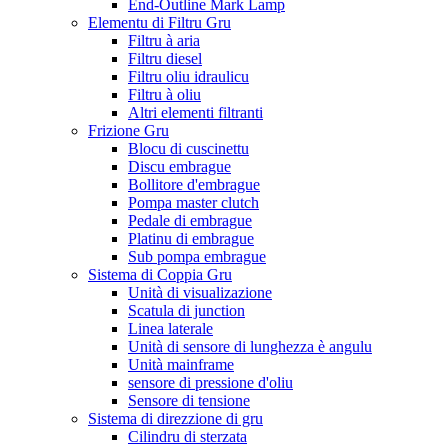
End-Outline Mark Lamp
Elementu di Filtru Gru
Filtru à aria
Filtru diesel
Filtru oliu idraulicu
Filtru à oliu
Altri elementi filtranti
Frizione Gru
Blocu di cuscinettu
Discu embrague
Bollitore d'embrague
Pompa master clutch
Pedale di embrague
Platinu di embrague
Sub pompa embrague
Sistema di Coppia Gru
Unità di visualizazione
Scatula di junction
Linea laterale
Unità di sensore di lunghezza è angulu
Unità mainframe
sensore di pressione d'oliu
Sensore di tensione
Sistema di direzzione di gru
Cilindru di sterzata