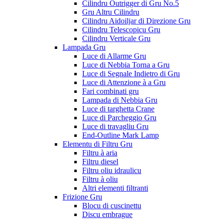
Cilindru Outrigger di Gru No.5
Gru Altru Cilindru
Cilindru Aidoiljar di Direzione Gru
Cilindru Telescopicu Gru
Cilindru Verticale Gru
Lampada Gru
Luce di Allarme Gru
Luce di Nebbia Torna a Gru
Luce di Segnale Indietro di Gru
Luce di Attenzione à a Gru
Fari combinati gru
Lampada di Nebbia Gru
Luce di targhetta Crane
Luce di Parcheggio Gru
Luce di travagliu Gru
End-Outline Mark Lamp
Elementu di Filtru Gru
Filtru à aria
Filtru diesel
Filtru oliu idraulicu
Filtru à oliu
Altri elementi filtranti
Frizione Gru
Blocu di cuscinettu
Discu embrague