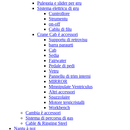
Puleggia e slider per gru
Sistema elettricu di gru
Cuntrollore
Strumentu
on-off
Cablu di filu
Crane Cab è accessori
Supportu di retrovisu
barra paraurti
Cab
Sedia
Fairwater
Pedale di pedi
Vetru
Pannellu di trim interni
MIRROR
Mmnipulate Ventriculus
Altri accessori
Spazzolaire
Motore tergicristalli
Workbench
Cambia è accessori
Sistema di percorsu di gas
Cable & Ringing Steel
Nantu à noi