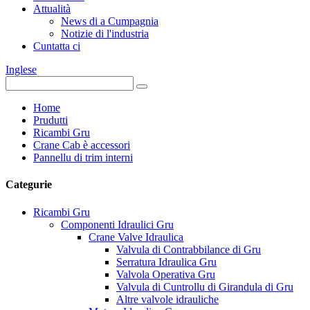
Attualità
News di a Cumpagnia
Notizie di l'industria
Cuntatta ci
Inglese
Home
Prudutti
Ricambi Gru
Crane Cab è accessori
Pannellu di trim interni
Categurie
Ricambi Gru
Componenti Idraulici Gru
Crane Valve Idraulica
Valvula di Contrabbilance di Gru
Serratura Idraulica Gru
Valvola Operativa Gru
Valvula di Cuntrollu di Girandula di Gru
Altre valvole idrauliche