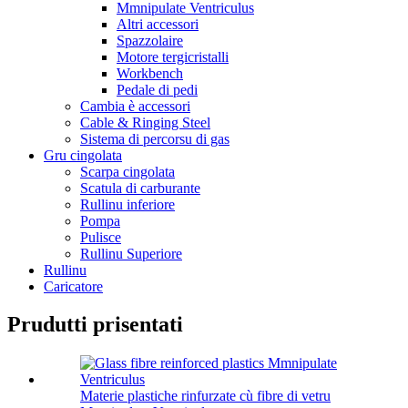
Mmnipulate Ventriculus
Altri accessori
Spazzolaire
Motore tergicristalli
Workbench
Pedale di pedi
Cambia è accessori
Cable & Ringing Steel
Sistema di percorsu di gas
Gru cingolata
Scarpa cingolata
Scatula di carburante
Rullinu inferiore
Pompa
Pulisce
Rullinu Superiore
Rullinu
Caricatore
Prudutti prisentati
Materie plastiche rinfurzate cù fibre di vetru