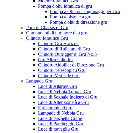
Motore Idraulicu Gru
Pompa d'oliu idraulica di gru
Pompa à Oliu per Ingranaggi per Gru
Pompa a pistone a gru
Pompa d'oliu di direzzione gru
Parti di Chassis di Gru
Cumpunenti di u mutore di a gru
Cilindru Idraulicu Gru
Cilindru Gru Horizon
Cilindru di Rullatura di Gru
Cilindru Outrigger di Gru No.5
Gru Altru Cilindru
Cilindru Aidoiljar di Direzione Gru
Cilindru Telescopicu Gru
Cilindru Verticale Gru
Lampada Gru
Luce di Allarme Gru
Luce di Nebbia Torna a Gru
Luce di Segnale Indietro di Gru
Luce di Attenzione à a Gru
Fari combinati gru
Lampada di Nebbia Gru
Luce di targhetta Crane
Luce di Parcheggio Gru
Luce di travagliu Gru