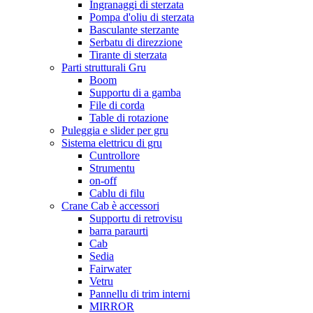
Ingranaggi di sterzata
Pompa d'oliu di sterzata
Basculante sterzante
Serbatu di direzzione
Tirante di sterzata
Parti strutturali Gru
Boom
Supportu di a gamba
File di corda
Table di rotazione
Puleggia e slider per gru
Sistema elettricu di gru
Cuntrollore
Strumentu
on-off
Cablu di filu
Crane Cab è accessori
Supportu di retrovisu
barra paraurti
Cab
Sedia
Fairwater
Vetru
Pannellu di trim interni
MIRROR