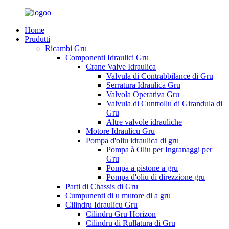
Home
Prudutti
Ricambi Gru
Componenti Idraulici Gru
Crane Valve Idraulica
Valvula di Contrabbilance di Gru
Serratura Idraulica Gru
Valvola Operativa Gru
Valvula di Cuntrollu di Girandula di
Gru
Altre valvole idrauliche
Motore Idraulicu Gru
Pompa d'oliu idraulica di gru
Pompa à Oliu per Ingranaggi per
Gru
Pompa a pistone a gru
Pompa d'oliu di direzzione gru
Parti di Chassis di Gru
Cumpunenti di u mutore di a gru
Cilindru Idraulicu Gru
Cilindru Gru Horizon
Cilindru di Rullatura di Gru