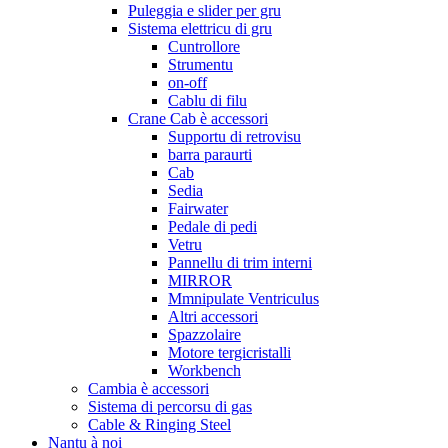
Puleggia e slider per gru
Sistema elettricu di gru
Cuntrollore
Strumentu
on-off
Cablu di filu
Crane Cab è accessori
Supportu di retrovisu
barra paraurti
Cab
Sedia
Fairwater
Pedale di pedi
Vetru
Pannellu di trim interni
MIRROR
Mmnipulate Ventriculus
Altri accessori
Spazzolaire
Motore tergicristalli
Workbench
Cambia è accessori
Sistema di percorsu di gas
Cable & Ringing Steel
Nantu à noi