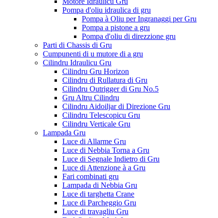
Motore Idraulicu Gru
Pompa d'oliu idraulica di gru
Pompa à Oliu per Ingranaggi per Gru
Pompa a pistone a gru
Pompa d'oliu di direzzione gru
Parti di Chassis di Gru
Cumpunenti di u mutore di a gru
Cilindru Idraulicu Gru
Cilindru Gru Horizon
Cilindru di Rullatura di Gru
Cilindru Outrigger di Gru No.5
Gru Altru Cilindru
Cilindru Aidoiljar di Direzione Gru
Cilindru Telescopicu Gru
Cilindru Verticale Gru
Lampada Gru
Luce di Allarme Gru
Luce di Nebbia Torna a Gru
Luce di Segnale Indietro di Gru
Luce di Attenzione à a Gru
Fari combinati gru
Lampada di Nebbia Gru
Luce di targhetta Crane
Luce di Parcheggio Gru
Luce di travagliu Gru