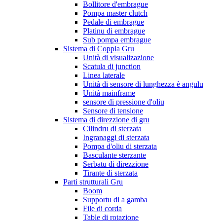
Bollitore d'embrague
Pompa master clutch
Pedale di embrague
Platinu di embrague
Sub pompa embrague
Sistema di Coppia Gru
Unità di visualizazione
Scatula di junction
Linea laterale
Unità di sensore di lunghezza è angulu
Unità mainframe
sensore di pressione d'oliu
Sensore di tensione
Sistema di direzzione di gru
Cilindru di sterzata
Ingranaggi di sterzata
Pompa d'oliu di sterzata
Basculante sterzante
Serbatu di direzzione
Tirante di sterzata
Parti strutturali Gru
Boom
Supportu di a gamba
File di corda
Table di rotazione