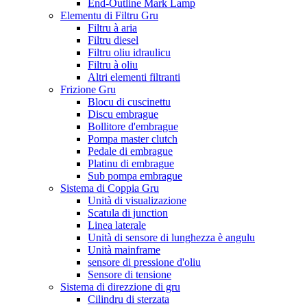
End-Outline Mark Lamp
Elementu di Filtru Gru
Filtru à aria
Filtru diesel
Filtru oliu idraulicu
Filtru à oliu
Altri elementi filtranti
Frizione Gru
Blocu di cuscinettu
Discu embrague
Bollitore d'embrague
Pompa master clutch
Pedale di embrague
Platinu di embrague
Sub pompa embrague
Sistema di Coppia Gru
Unità di visualizazione
Scatula di junction
Linea laterale
Unità di sensore di lunghezza è angulu
Unità mainframe
sensore di pressione d'oliu
Sensore di tensione
Sistema di direzzione di gru
Cilindru di sterzata