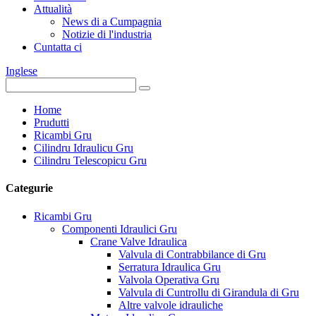
Attualità
News di a Cumpagnia
Notizie di l'industria
Cuntatta ci
Inglese
Home
Prudutti
Ricambi Gru
Cilindru Idraulicu Gru
Cilindru Telescopicu Gru
Categurie
Ricambi Gru
Componenti Idraulici Gru
Crane Valve Idraulica
Valvula di Contrabbilance di Gru
Serratura Idraulica Gru
Valvola Operativa Gru
Valvula di Cuntrollu di Girandula di Gru
Altre valvole idrauliche