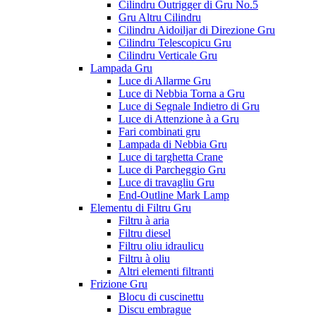
Cilindru Outrigger di Gru No.5
Gru Altru Cilindru
Cilindru Aidoiljar di Direzione Gru
Cilindru Telescopicu Gru
Cilindru Verticale Gru
Lampada Gru
Luce di Allarme Gru
Luce di Nebbia Torna a Gru
Luce di Segnale Indietro di Gru
Luce di Attenzione à a Gru
Fari combinati gru
Lampada di Nebbia Gru
Luce di targhetta Crane
Luce di Parcheggio Gru
Luce di travagliu Gru
End-Outline Mark Lamp
Elementu di Filtru Gru
Filtru à aria
Filtru diesel
Filtru oliu idraulicu
Filtru à oliu
Altri elementi filtranti
Frizione Gru
Blocu di cuscinettu
Discu embrague