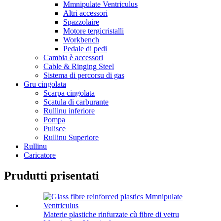
Mmnipulate Ventriculus
Altri accessori
Spazzolaire
Motore tergicristalli
Workbench
Pedale di pedi
Cambia è accessori
Cable & Ringing Steel
Sistema di percorsu di gas
Gru cingolata
Scarpa cingolata
Scatula di carburante
Rullinu inferiore
Pompa
Pulisce
Rullinu Superiore
Rullinu
Caricatore
Prudutti prisentati
Materie plastiche rinfurzate cù fibre di vetru