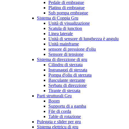
Pedale di embrague
Platinu di embrague
Sub pompa embrague
Sistema di Coppia Gru
Unità di visualizazione
Scatula di junction
Linea laterale
Unità di sensore di lunghezza è angulu
Unità mainframe
sensore di pressione d'oliu
Sensore di tensione
Sistema di direzzione di gru
Cilindru di sterzata
Ingranaggi di sterzata
Pompa d'oliu di sterzata
Basculante sterzante
Serbatu di direzzione
Tirante di sterzata
Parti strutturali Gru
Boom
Supportu di a gamba
File di corda
Table di rotazione
Puleggia e slider per gru
Sistema elettricu di gru