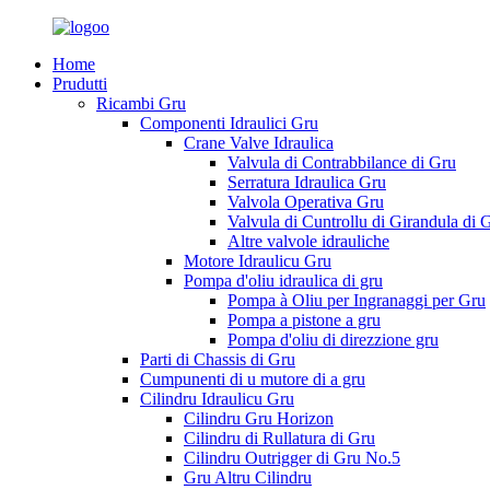
Home
Prudutti
Ricambi Gru
Componenti Idraulici Gru
Crane Valve Idraulica
Valvula di Contrabbilance di Gru
Serratura Idraulica Gru
Valvola Operativa Gru
Valvula di Cuntrollu di Girandula di 
Altre valvole idrauliche
Motore Idraulicu Gru
Pompa d'oliu idraulica di gru
Pompa à Oliu per Ingranaggi per Gru
Pompa a pistone a gru
Pompa d'oliu di direzzione gru
Parti di Chassis di Gru
Cumpunenti di u mutore di a gru
Cilindru Idraulicu Gru
Cilindru Gru Horizon
Cilindru di Rullatura di Gru
Cilindru Outrigger di Gru No.5
Gru Altru Cilindru