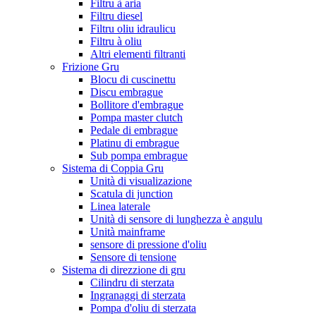
Filtru à aria
Filtru diesel
Filtru oliu idraulicu
Filtru à oliu
Altri elementi filtranti
Frizione Gru
Blocu di cuscinettu
Discu embrague
Bollitore d'embrague
Pompa master clutch
Pedale di embrague
Platinu di embrague
Sub pompa embrague
Sistema di Coppia Gru
Unità di visualizazione
Scatula di junction
Linea laterale
Unità di sensore di lunghezza è angulu
Unità mainframe
sensore di pressione d'oliu
Sensore di tensione
Sistema di direzzione di gru
Cilindru di sterzata
Ingranaggi di sterzata
Pompa d'oliu di sterzata