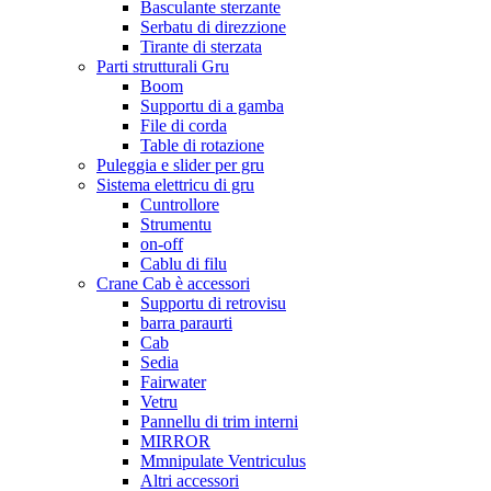
Basculante sterzante
Serbatu di direzzione
Tirante di sterzata
Parti strutturali Gru
Boom
Supportu di a gamba
File di corda
Table di rotazione
Puleggia e slider per gru
Sistema elettricu di gru
Cuntrollore
Strumentu
on-off
Cablu di filu
Crane Cab è accessori
Supportu di retrovisu
barra paraurti
Cab
Sedia
Fairwater
Vetru
Pannellu di trim interni
MIRROR
Mmnipulate Ventriculus
Altri accessori