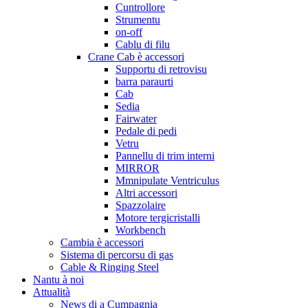
Cuntrollore
Strumentu
on-off
Cablu di filu
Crane Cab è accessori
Supportu di retrovisu
barra paraurti
Cab
Sedia
Fairwater
Pedale di pedi
Vetru
Pannellu di trim interni
MIRROR
Mmnipulate Ventriculus
Altri accessori
Spazzolaire
Motore tergicristalli
Workbench
Cambia è accessori
Sistema di percorsu di gas
Cable & Ringing Steel
Nantu à noi
Attualità
News di a Cumpagnia