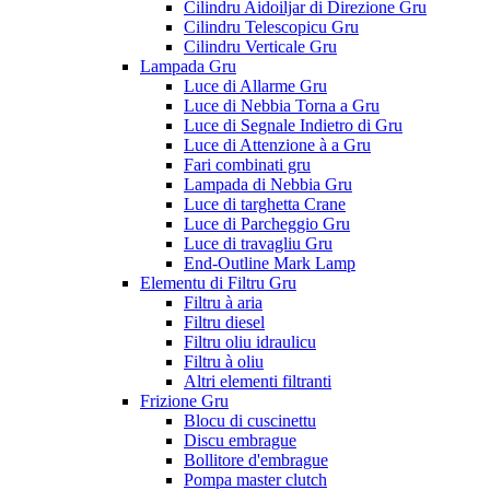
Cilindru Aidoiljar di Direzione Gru
Cilindru Telescopicu Gru
Cilindru Verticale Gru
Lampada Gru
Luce di Allarme Gru
Luce di Nebbia Torna a Gru
Luce di Segnale Indietro di Gru
Luce di Attenzione à a Gru
Fari combinati gru
Lampada di Nebbia Gru
Luce di targhetta Crane
Luce di Parcheggio Gru
Luce di travagliu Gru
End-Outline Mark Lamp
Elementu di Filtru Gru
Filtru à aria
Filtru diesel
Filtru oliu idraulicu
Filtru à oliu
Altri elementi filtranti
Frizione Gru
Blocu di cuscinettu
Discu embrague
Bollitore d'embrague
Pompa master clutch