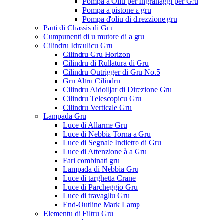
Pompa à Oliu per Ingranaggi per Gru
Pompa a pistone a gru
Pompa d'oliu di direzzione gru
Parti di Chassis di Gru
Cumpunenti di u mutore di a gru
Cilindru Idraulicu Gru
Cilindru Gru Horizon
Cilindru di Rullatura di Gru
Cilindru Outrigger di Gru No.5
Gru Altru Cilindru
Cilindru Aidoiljar di Direzione Gru
Cilindru Telescopicu Gru
Cilindru Verticale Gru
Lampada Gru
Luce di Allarme Gru
Luce di Nebbia Torna a Gru
Luce di Segnale Indietro di Gru
Luce di Attenzione à a Gru
Fari combinati gru
Lampada di Nebbia Gru
Luce di targhetta Crane
Luce di Parcheggio Gru
Luce di travagliu Gru
End-Outline Mark Lamp
Elementu di Filtru Gru