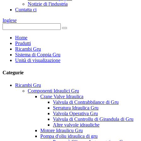
Notizie di l'industria
Cuntatta ci
Inglese
Home
Prudutti
Ricambi Gru
Sistema di Coppia Gru
Unità di visualizazione
Categurie
Ricambi Gru
Componenti Idraulici Gru
Crane Valve Idraulica
Valvula di Contrabbilance di Gru
Serratura Idraulica Gru
Valvola Operativa Gru
Valvula di Cuntrollu di Girandula di Gru
Altre valvole idrauliche
Motore Idraulicu Gru
Pompa d'oliu idraulica di gru