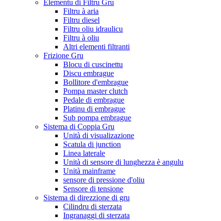
Elementu di Filtru Gru
Filtru à aria
Filtru diesel
Filtru oliu idraulicu
Filtru à oliu
Altri elementi filtranti
Frizione Gru
Blocu di cuscinettu
Discu embrague
Bollitore d'embrague
Pompa master clutch
Pedale di embrague
Platinu di embrague
Sub pompa embrague
Sistema di Coppia Gru
Unità di visualizazione
Scatula di junction
Linea laterale
Unità di sensore di lunghezza è angulu
Unità mainframe
sensore di pressione d'oliu
Sensore di tensione
Sistema di direzzione di gru
Cilindru di sterzata
Ingranaggi di sterzata