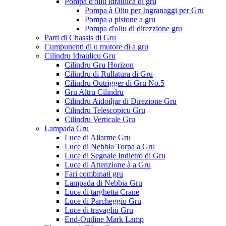
Pompa d'oliu idraulica di gru
Pompa à Oliu per Ingranaggi per Gru
Pompa a pistone a gru
Pompa d'oliu di direzzione gru
Parti di Chassis di Gru
Cumpunenti di u mutore di a gru
Cilindru Idraulicu Gru
Cilindru Gru Horizon
Cilindru di Rullatura di Gru
Cilindru Outrigger di Gru No.5
Gru Altru Cilindru
Cilindru Aidoiljar di Direzione Gru
Cilindru Telescopicu Gru
Cilindru Verticale Gru
Lampada Gru
Luce di Allarme Gru
Luce di Nebbia Torna a Gru
Luce di Segnale Indietro di Gru
Luce di Attenzione à a Gru
Fari combinati gru
Lampada di Nebbia Gru
Luce di targhetta Crane
Luce di Parcheggio Gru
Luce di travagliu Gru
End-Outline Mark Lamp