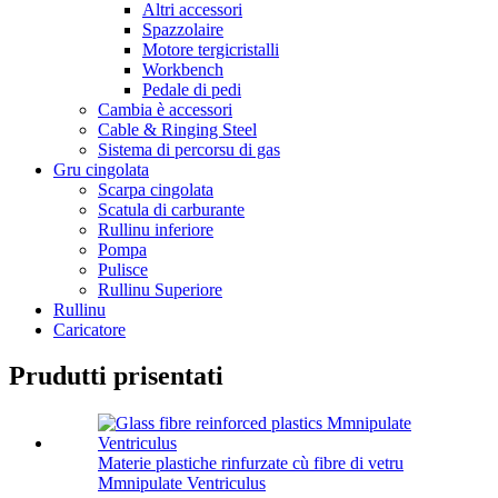
Altri accessori
Spazzolaire
Motore tergicristalli
Workbench
Pedale di pedi
Cambia è accessori
Cable & Ringing Steel
Sistema di percorsu di gas
Gru cingolata
Scarpa cingolata
Scatula di carburante
Rullinu inferiore
Pompa
Pulisce
Rullinu Superiore
Rullinu
Caricatore
Prudutti prisentati
Materie plastiche rinfurzate cù fibre di vetru
Mmnipulate Ventriculus