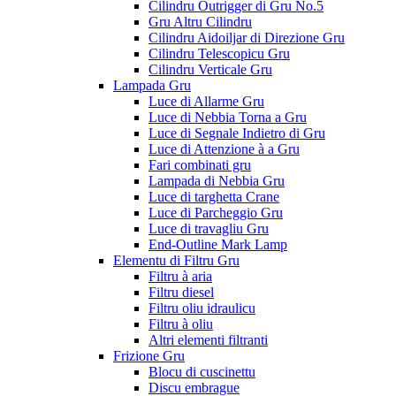
Cilindru Outrigger di Gru No.5
Gru Altru Cilindru
Cilindru Aidoiljar di Direzione Gru
Cilindru Telescopicu Gru
Cilindru Verticale Gru
Lampada Gru
Luce di Allarme Gru
Luce di Nebbia Torna a Gru
Luce di Segnale Indietro di Gru
Luce di Attenzione à a Gru
Fari combinati gru
Lampada di Nebbia Gru
Luce di targhetta Crane
Luce di Parcheggio Gru
Luce di travagliu Gru
End-Outline Mark Lamp
Elementu di Filtru Gru
Filtru à aria
Filtru diesel
Filtru oliu idraulicu
Filtru à oliu
Altri elementi filtranti
Frizione Gru
Blocu di cuscinettu
Discu embrague