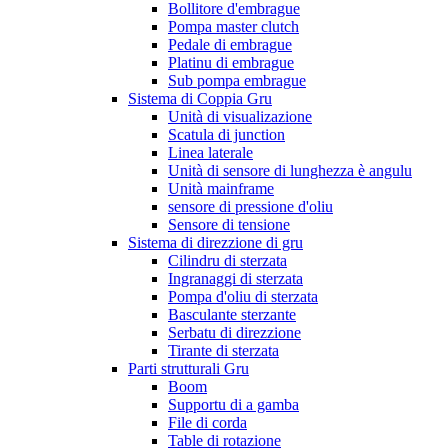
Bollitore d'embrague
Pompa master clutch
Pedale di embrague
Platinu di embrague
Sub pompa embrague
Sistema di Coppia Gru
Unità di visualizazione
Scatula di junction
Linea laterale
Unità di sensore di lunghezza è angulu
Unità mainframe
sensore di pressione d'oliu
Sensore di tensione
Sistema di direzzione di gru
Cilindru di sterzata
Ingranaggi di sterzata
Pompa d'oliu di sterzata
Basculante sterzante
Serbatu di direzzione
Tirante di sterzata
Parti strutturali Gru
Boom
Supportu di a gamba
File di corda
Table di rotazione