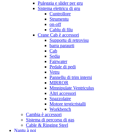
Puleggia e slider per gru
Sistema elettricu di gru
Cuntrollore
Strumentu
on-off
Cablu di filu
Crane Cab è accessori
Supportu di retrovisu
barra paraurti
Cab
Sedia
Fairwater
Pedale di pedi
Vetru
Pannellu di trim interni
MIRROR
Mmnipulate Ventriculus
Altri accessori
Spazzolaire
Motore tergicristalli
Workbench
Cambia è accessori
Sistema di percorsu di gas
Cable & Ringing Steel
Nantu à noi