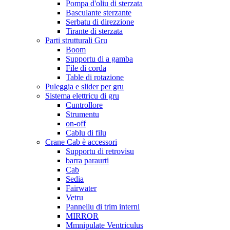
Pompa d'oliu di sterzata
Basculante sterzante
Serbatu di direzzione
Tirante di sterzata
Parti strutturali Gru
Boom
Supportu di a gamba
File di corda
Table di rotazione
Puleggia e slider per gru
Sistema elettricu di gru
Cuntrollore
Strumentu
on-off
Cablu di filu
Crane Cab è accessori
Supportu di retrovisu
barra paraurti
Cab
Sedia
Fairwater
Vetru
Pannellu di trim interni
MIRROR
Mmnipulate Ventriculus