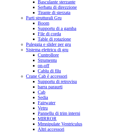
Basculante sterzante
Serbatu di direzzione
Tirante di sterzata
Parti strutturali Gru
Boom
Supportu di a gamba
File di corda
Table di rotazione
Puleggia e slider per gru
Sistema elettricu di gru
Cuntrollore
Strumentu
on-off
Cablu di filu
Crane Cab è accessori
Supportu di retrovisu
barra paraurti
Cab
Sedia
Fairwater
Vetru
Pannellu di trim interni
MIRROR
Mmnipulate Ventriculus
Altri accessori