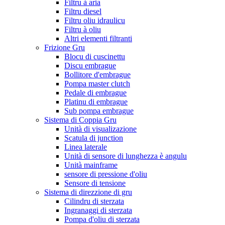
Filtru à aria
Filtru diesel
Filtru oliu idraulicu
Filtru à oliu
Altri elementi filtranti
Frizione Gru
Blocu di cuscinettu
Discu embrague
Bollitore d'embrague
Pompa master clutch
Pedale di embrague
Platinu di embrague
Sub pompa embrague
Sistema di Coppia Gru
Unità di visualizazione
Scatula di junction
Linea laterale
Unità di sensore di lunghezza è angulu
Unità mainframe
sensore di pressione d'oliu
Sensore di tensione
Sistema di direzzione di gru
Cilindru di sterzata
Ingranaggi di sterzata
Pompa d'oliu di sterzata