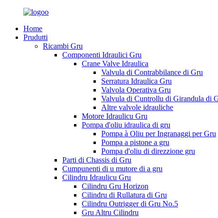
Home
Prudutti
Ricambi Gru
Componenti Idraulici Gru
Crane Valve Idraulica
Valvula di Contrabbilance di Gru
Serratura Idraulica Gru
Valvola Operativa Gru
Valvula di Cuntrollu di Girandula di 
Altre valvole idrauliche
Motore Idraulicu Gru
Pompa d'oliu idraulica di gru
Pompa à Oliu per Ingranaggi per Gru
Pompa a pistone a gru
Pompa d'oliu di direzzione gru
Parti di Chassis di Gru
Cumpunenti di u mutore di a gru
Cilindru Idraulicu Gru
Cilindru Gru Horizon
Cilindru di Rullatura di Gru
Cilindru Outrigger di Gru No.5
Gru Altru Cilindru