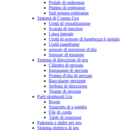
Pedale di embrague
Platinu di embrague
Sub pompa embrague
Sistema di Coppia Gru
Unità di visualizazione
Scatula di junction
Linea laterale
Unità di sensore di lunghezza è angulu
Unità mainframe
sensore di pressione d'oliu
Sensore di tensione
Sistema di direzzione di gru
Cilindru di sterzata
Ingranaggi di sterzata
Pompa d'oliu di sterzata
Basculante sterzante
Serbatu di direzzione
Tirante di sterzata
Parti strutturali Gru
Boom
Supportu di a gamba
File di corda
Table di rotazione
Puleggia e slider per gru
Sistema elettricu di gru