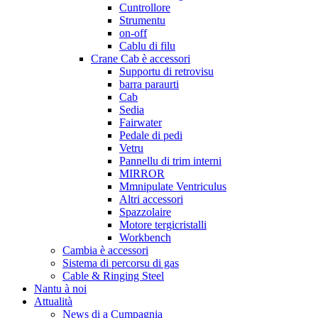
Cuntrollore
Strumentu
on-off
Cablu di filu
Crane Cab è accessori
Supportu di retrovisu
barra paraurti
Cab
Sedia
Fairwater
Pedale di pedi
Vetru
Pannellu di trim interni
MIRROR
Mmnipulate Ventriculus
Altri accessori
Spazzolaire
Motore tergicristalli
Workbench
Cambia è accessori
Sistema di percorsu di gas
Cable & Ringing Steel
Nantu à noi
Attualità
News di a Cumpagnia