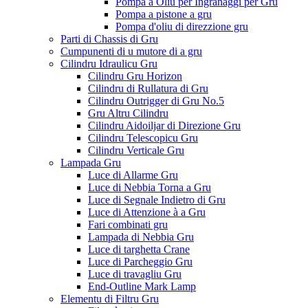
Pompa à Oliu per Ingranaggi per Gru
Pompa a pistone a gru
Pompa d'oliu di direzzione gru
Parti di Chassis di Gru
Cumpunenti di u mutore di a gru
Cilindru Idraulicu Gru
Cilindru Gru Horizon
Cilindru di Rullatura di Gru
Cilindru Outrigger di Gru No.5
Gru Altru Cilindru
Cilindru Aidoiljar di Direzione Gru
Cilindru Telescopicu Gru
Cilindru Verticale Gru
Lampada Gru
Luce di Allarme Gru
Luce di Nebbia Torna a Gru
Luce di Segnale Indietro di Gru
Luce di Attenzione à a Gru
Fari combinati gru
Lampada di Nebbia Gru
Luce di targhetta Crane
Luce di Parcheggio Gru
Luce di travagliu Gru
End-Outline Mark Lamp
Elementu di Filtru Gru