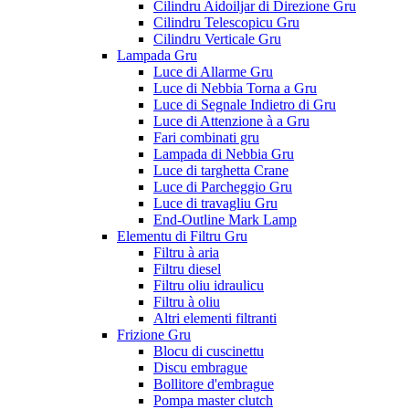
Cilindru Aidoiljar di Direzione Gru
Cilindru Telescopicu Gru
Cilindru Verticale Gru
Lampada Gru
Luce di Allarme Gru
Luce di Nebbia Torna a Gru
Luce di Segnale Indietro di Gru
Luce di Attenzione à a Gru
Fari combinati gru
Lampada di Nebbia Gru
Luce di targhetta Crane
Luce di Parcheggio Gru
Luce di travagliu Gru
End-Outline Mark Lamp
Elementu di Filtru Gru
Filtru à aria
Filtru diesel
Filtru oliu idraulicu
Filtru à oliu
Altri elementi filtranti
Frizione Gru
Blocu di cuscinettu
Discu embrague
Bollitore d'embrague
Pompa master clutch