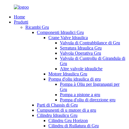
Home
Prudutti
Ricambi Gru
Componenti Idraulici Gru
Crane Valve Idraulica
Valvula di Contrabbilance di Gru
Serratura Idraulica Gru
Valvola Operativa Gru
Valvula di Cuntrollu di Girandula di
Gru
Altre valvole idrauliche
Motore Idraulicu Gru
Pompa d'oliu idraulica di gru
Pompa à Oliu per Ingranaggi per
Gru
Pompa a pistone a gru
Pompa d'oliu di direzzione gru
Parti di Chassis di Gru
Cumpunenti di u mutore di a gru
Cilindru Idraulicu Gru
Cilindru Gru Horizon
Cilindru di Rullatura di Gru