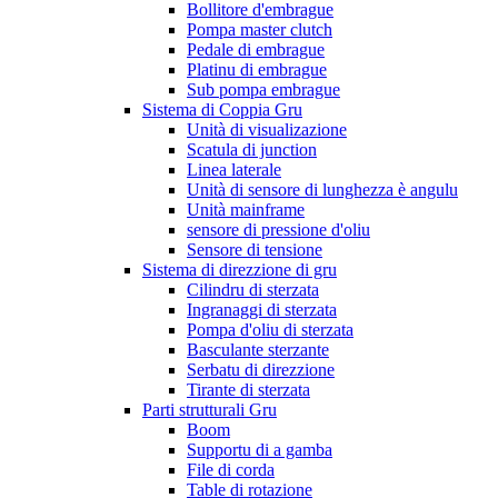
Bollitore d'embrague
Pompa master clutch
Pedale di embrague
Platinu di embrague
Sub pompa embrague
Sistema di Coppia Gru
Unità di visualizazione
Scatula di junction
Linea laterale
Unità di sensore di lunghezza è angulu
Unità mainframe
sensore di pressione d'oliu
Sensore di tensione
Sistema di direzzione di gru
Cilindru di sterzata
Ingranaggi di sterzata
Pompa d'oliu di sterzata
Basculante sterzante
Serbatu di direzzione
Tirante di sterzata
Parti strutturali Gru
Boom
Supportu di a gamba
File di corda
Table di rotazione