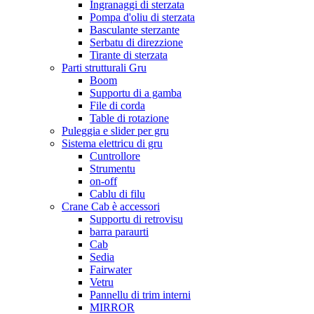
Ingranaggi di sterzata
Pompa d'oliu di sterzata
Basculante sterzante
Serbatu di direzzione
Tirante di sterzata
Parti strutturali Gru
Boom
Supportu di a gamba
File di corda
Table di rotazione
Puleggia e slider per gru
Sistema elettricu di gru
Cuntrollore
Strumentu
on-off
Cablu di filu
Crane Cab è accessori
Supportu di retrovisu
barra paraurti
Cab
Sedia
Fairwater
Vetru
Pannellu di trim interni
MIRROR