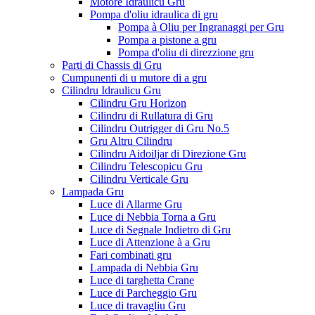
Motore Idraulicu Gru
Pompa d'oliu idraulica di gru
Pompa à Oliu per Ingranaggi per Gru
Pompa a pistone a gru
Pompa d'oliu di direzzione gru
Parti di Chassis di Gru
Cumpunenti di u mutore di a gru
Cilindru Idraulicu Gru
Cilindru Gru Horizon
Cilindru di Rullatura di Gru
Cilindru Outrigger di Gru No.5
Gru Altru Cilindru
Cilindru Aidoiljar di Direzione Gru
Cilindru Telescopicu Gru
Cilindru Verticale Gru
Lampada Gru
Luce di Allarme Gru
Luce di Nebbia Torna a Gru
Luce di Segnale Indietro di Gru
Luce di Attenzione à a Gru
Fari combinati gru
Lampada di Nebbia Gru
Luce di targhetta Crane
Luce di Parcheggio Gru
Luce di travagliu Gru