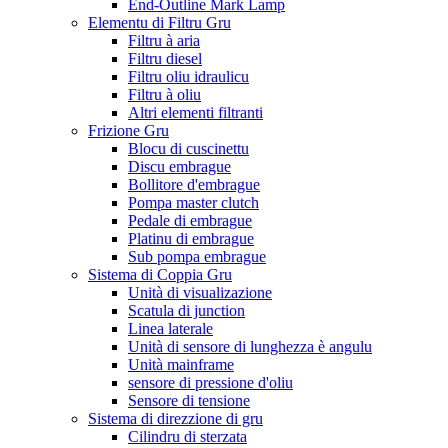
End-Outline Mark Lamp
Elementu di Filtru Gru
Filtru à aria
Filtru diesel
Filtru oliu idraulicu
Filtru à oliu
Altri elementi filtranti
Frizione Gru
Blocu di cuscinettu
Discu embrague
Bollitore d'embrague
Pompa master clutch
Pedale di embrague
Platinu di embrague
Sub pompa embrague
Sistema di Coppia Gru
Unità di visualizazione
Scatula di junction
Linea laterale
Unità di sensore di lunghezza è angulu
Unità mainframe
sensore di pressione d'oliu
Sensore di tensione
Sistema di direzzione di gru
Cilindru di sterzata