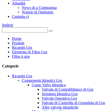
Attualità
News di a Cumpagnia
Notizie di l'industria
Cuntatta ci
Inglese
Home
Prudutti
Ricambi Gru
Elementu di Filtru Gru
Filtru à aria
Categurie
Ricambi Gru
Componenti Idraulici Gru
Crane Valve Idraulica
Valvula di Contrabbilance di Gru
Serratura Idraulica Gru
Valvola Operativa Gru
Valvula di Cuntrollu di Girandula di Gru
Altre valvole idrauliche