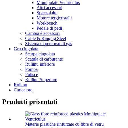
Mmnipulate Ventriculus
Altri accessori
Spazzolaire
Motore tergicristalli
Workbench
Pedale di pedi
Cambia è accessori
Cable & Ringing Steel
Sistema di percorsu di gas
Gru cingolata
Scarpa cingolata
Scatula di carburante
Rullinu inferiore
Pompa
Pulisce
Rullinu Superiore
Rullinu
Caricatore
Prudutti prisentati
Materie plastiche rinfurzate cù fibre di vetru