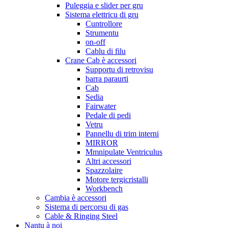
Puleggia e slider per gru
Sistema elettricu di gru
Cuntrollore
Strumentu
on-off
Cablu di filu
Crane Cab è accessori
Supportu di retrovisu
barra paraurti
Cab
Sedia
Fairwater
Pedale di pedi
Vetru
Pannellu di trim interni
MIRROR
Mmnipulate Ventriculus
Altri accessori
Spazzolaire
Motore tergicristalli
Workbench
Cambia è accessori
Sistema di percorsu di gas
Cable & Ringing Steel
Nantu à noi