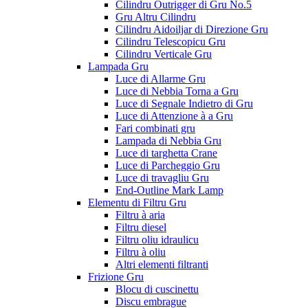
Cilindru Outrigger di Gru No.5
Gru Altru Cilindru
Cilindru Aidoiljar di Direzione Gru
Cilindru Telescopicu Gru
Cilindru Verticale Gru
Lampada Gru
Luce di Allarme Gru
Luce di Nebbia Torna a Gru
Luce di Segnale Indietro di Gru
Luce di Attenzione à a Gru
Fari combinati gru
Lampada di Nebbia Gru
Luce di targhetta Crane
Luce di Parcheggio Gru
Luce di travagliu Gru
End-Outline Mark Lamp
Elementu di Filtru Gru
Filtru à aria
Filtru diesel
Filtru oliu idraulicu
Filtru à oliu
Altri elementi filtranti
Frizione Gru
Blocu di cuscinettu
Discu embrague